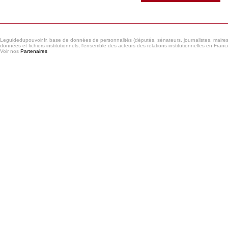
Leguidedupouvoir.fr, base de données de personnalités (députés, sénateurs, journalistes, maires et
données et fichiers institutionnels, l'ensemble des acteurs des relations institutionnelles en France
Voir nos
Partenaires