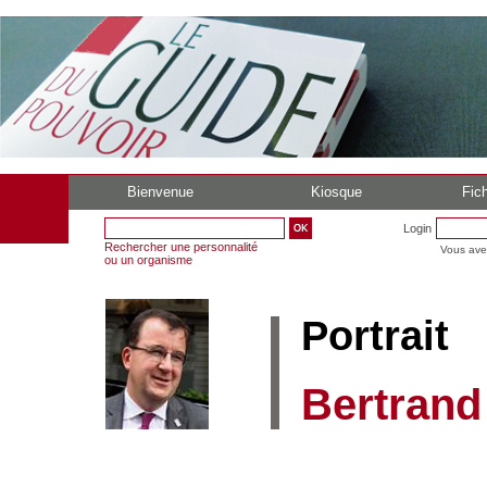
Bienvenue
Kiosque
Fich
Login
Rechercher une personnalité
Vous ave
ou un organisme
Portrait
Bertrand 