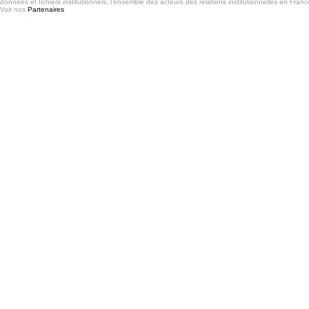
données et fichiers institutionnels, l'ensemble des acteurs des relations institutionnelles en France
Voir nos
Partenaires