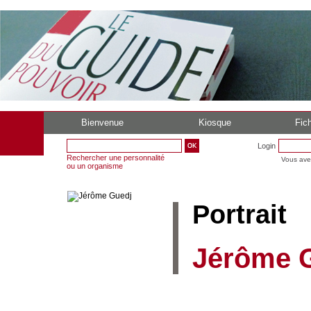
Bienvenue
Kiosque
Fich
Login
Rechercher une personnalité
Vous ave
ou un organisme
Portrait
Jérôme G