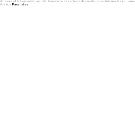
données et fichiers institutionnels, l'ensemble des acteurs des relations institutionnelles en France
Voir nos
Partenaires