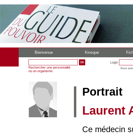
Bienvenue
Kiosque
Fich
Login
Rechercher une personnalité
Vous ave
ou un organisme
Portrait
Laurent 
Ce médecin su