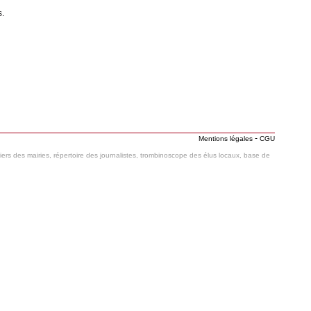
s.
-
Mentions légales
CGU
hiers des mairies, répertoire des journalistes, trombinoscope des élus locaux, base de