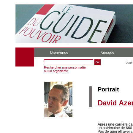
Bienvenue
Kiosque
Logi
Rechercher une personnalité
ou un organisme
Portrait
David Aze
Après une carrière dan
un patrimoine de 660 
Pas de quoi effrayer 