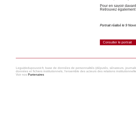
Pour en savoir davant
Retrouvez également 
Portrait réalisé le 9 N
Consulter le portrait
Leguidedupouvoir.fr, base de données de personnalités (députés, sénateurs, journaliste
données et fichiers institutionnels, l'ensemble des acteurs des relations institutionnell
Voir nos
Partenaires