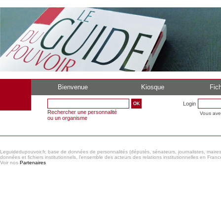
Bienvenue
Kiosque
Fich
Login
Rechercher une personnalité
Vous ave
ou un organisme
Leguidedupouvoir.fr, base de données de personnalités (députés, sénateurs, journalistes, maires et
données et fichiers institutionnels, l'ensemble des acteurs des relations institutionnelles en France
Voir nos
Partenaires