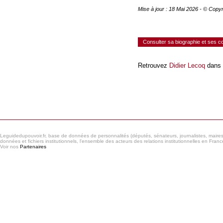
Mise à jour : 18 Mai 2026 - © Copy
Consulter sa biographie et ses 
Retrouvez
Didier Lecoq
dans 
Consulter le réseau
Leguidedupouvoir.fr, base de données de personnalités (députés, sénateurs, journalistes, maires et
données et fichiers institutionnels, l'ensemble des acteurs des relations institutionnelles en France
Voir nos
Partenaires