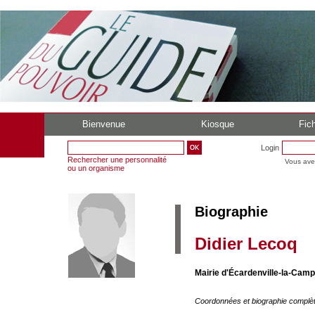
Bienvenue
Kiosque
Fich
Login
Rechercher une personnalité
Vous ave
ou un organisme
Biographie
Didier Lecoq
Mairie d'Écardenville-la-Cam
Coordonnées et biographie complè