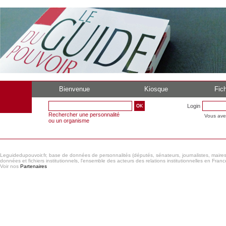
Bienvenue
Kiosque
Fich
Login
Rechercher une personnalité
Vous ave
ou un organisme
Leguidedupouvoir.fr, base de données de personnalités (députés, sénateurs, journalistes, maires et
données et fichiers institutionnels, l'ensemble des acteurs des relations institutionnelles en France
Voir nos
Partenaires