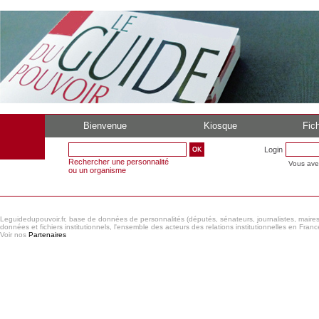
Bienvenue
Kiosque
Fich
Login
Rechercher une personnalité
Vous ave
ou un organisme
Leguidedupouvoir.fr, base de données de personnalités (députés, sénateurs, journalistes, maires et
données et fichiers institutionnels, l'ensemble des acteurs des relations institutionnelles en France
Voir nos
Partenaires