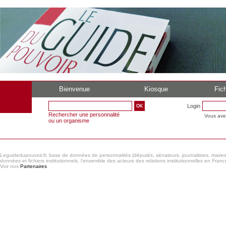
Bienvenue
Kiosque
Fich
Login
Rechercher une personnalité
Vous ave
ou un organisme
Leguidedupouvoir.fr, base de données de personnalités (députés, sénateurs, journalistes, maires et
données et fichiers institutionnels, l'ensemble des acteurs des relations institutionnelles en France
Voir nos
Partenaires