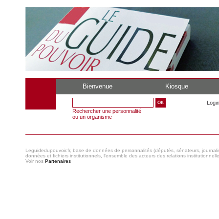
Bienvenue
Kiosque
Logi
Rechercher une personnalité
ou un organisme
Leguidedupouvoir.fr, base de données de personnalités (députés, sénateurs, journaliste
données et fichiers institutionnels, l'ensemble des acteurs des relations institutionnell
Voir nos
Partenaires