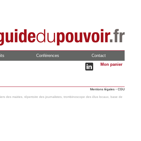
its
Conférences
Contact
Mon panier
-
Mentions légales
CGU
hiers des mairies, répertoire des journalistes, trombinoscope des élus locaux, base de