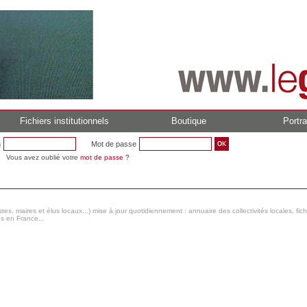
Fichiers institutionnels
Boutique
Portra
n
Mot de passe
Vous avez oublié votre
mot de passe ?
s, maires et élus locaux...) mise à jour quotidiennement : annuaire des collectivités locales, fic
es en France...