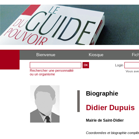
Bienvenue
Kiosque
Fich
Login
Rechercher une personnalité
Vous ave
ou un organisme
Biographie
Didier Dupuis
Mairie de Saint-Didier
Coordonnées et biographie complè