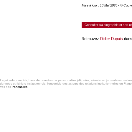
Mise à jour : 18 Mai 2026 - © Copy
Consulter sa biographie et ses 
Retrouvez
Didier Dupuis
dans
Consulter le réseau
Leguidedupouvoir.fr, base de données de personnalités (députés, sénateurs, journalistes, maires et
données et fichiers institutionnels, l'ensemble des acteurs des relations institutionnelles en France
Voir nos
Partenaires