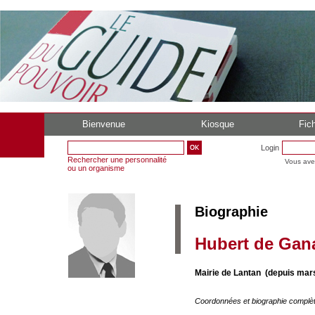
Bienvenue
Kiosque
Fich
Login
Rechercher une personnalité
Vous ave
ou un organisme
Biographie
Hubert de Gan
Mairie de Lantan (depuis mar
Coordonnées et biographie complè