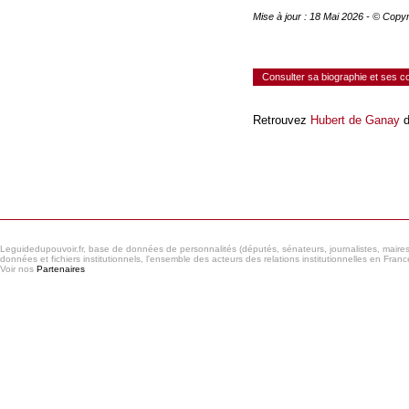
Mise à jour : 18 Mai 2026 - © Copy
Consulter sa biographie et ses 
Retrouvez
Hubert de Ganay
d
Consulter le réseau
Leguidedupouvoir.fr, base de données de personnalités (députés, sénateurs, journalistes, maires et
données et fichiers institutionnels, l'ensemble des acteurs des relations institutionnelles en France
Voir nos
Partenaires