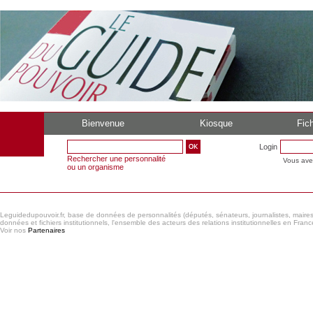
Bienvenue
Kiosque
Fich
Login
Rechercher une personnalité
Vous ave
ou un organisme
Leguidedupouvoir.fr, base de données de personnalités (députés, sénateurs, journalistes, maires et
données et fichiers institutionnels, l'ensemble des acteurs des relations institutionnelles en France
Voir nos
Partenaires