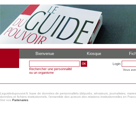
Bienvenue
Kiosque
Fich
Login
Rechercher une personnalité
Vous ave
ou un organisme
Leguidedupouvoir.fr, base de données de personnalités (députés, sénateurs, journalistes, maires et
données et fichiers institutionnels, l'ensemble des acteurs des relations institutionnelles en France
Voir nos
Partenaires