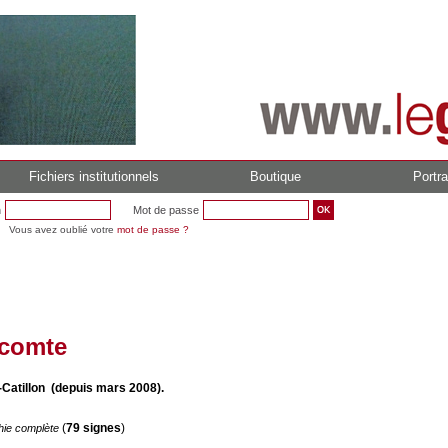
Fichiers institutionnels
Boutique
Portra
n
Mot de passe
Vous avez oublié votre
mot de passe ?
ecomte
-Catillon (depuis mars 2008).
(
79 signes
)
hie complète