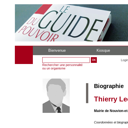
Bienvenue
Kiosque
Logi
Rechercher une personnalité
ou un organisme
Biographie
Thierry L
Mairie de Nouvion-et
Coordonnées et biograp