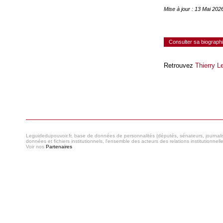
Mise à jour : 13 Mai 20
Consulter sa biograph
Retrouvez
Thierry 
Consulter le réseau
Leguidedupouvoir.fr, base de données de personnalités (députés, sénateurs, journaliste
données et fichiers institutionnels, l'ensemble des acteurs des relations institutionnell
Voir nos
Partenaires