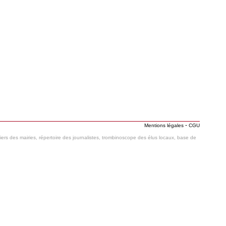
-
Mentions légales
CGU
hiers des mairies, répertoire des journalistes, trombinoscope des élus locaux, base de