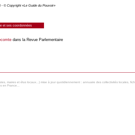
26 - © Copyright «Le Guide du Pouvoir»
ie et ses coordonnées
Lecomte
dans la Revue Parlementaire
s, maires et élus locaux...) mise à jour quotidiennement : annuaire des collectivités locales, fic
es en France...