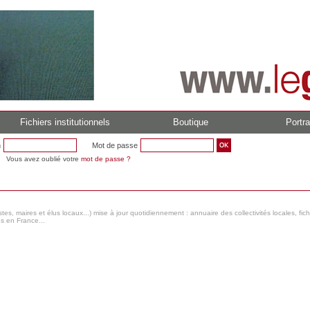
Fichiers institutionnels
Boutique
Portra
n
Mot de passe
Vous avez oublié votre
mot de passe ?
s, maires et élus locaux...) mise à jour quotidiennement : annuaire des collectivités locales, fic
es en France...