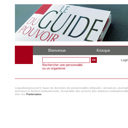
Bienvenue
Kiosque
Logi
Rechercher une personnalité
ou un organisme
Leguidedupouvoir.fr, base de données de personnalités (députés, sénateurs, journaliste
données et fichiers institutionnels, l'ensemble des acteurs des relations institutionnell
Voir nos
Partenaires