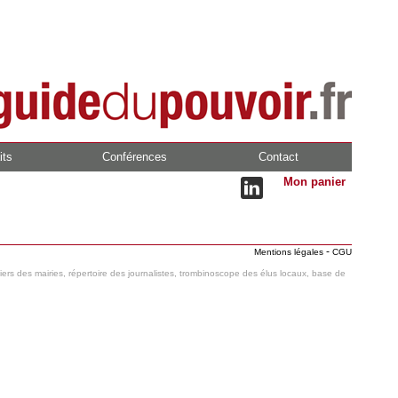
its
Conférences
Contact
Mon panier
-
Mentions légales
CGU
hiers des mairies, répertoire des journalistes, trombinoscope des élus locaux, base de