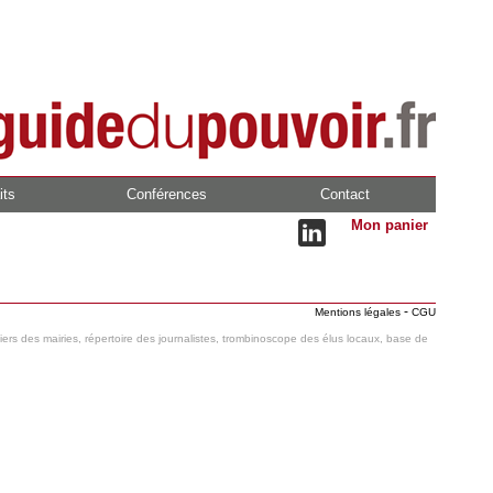
its
Conférences
Contact
Mon panier
-
Mentions légales
CGU
hiers des mairies, répertoire des journalistes, trombinoscope des élus locaux, base de