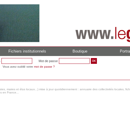
Fichiers institutionnels
Boutique
Portra
n
Mot de passe
Vous avez oublié votre
mot de passe ?
s, maires et élus locaux...) mise à jour quotidiennement : annuaire des collectivités locales, fic
es en France...