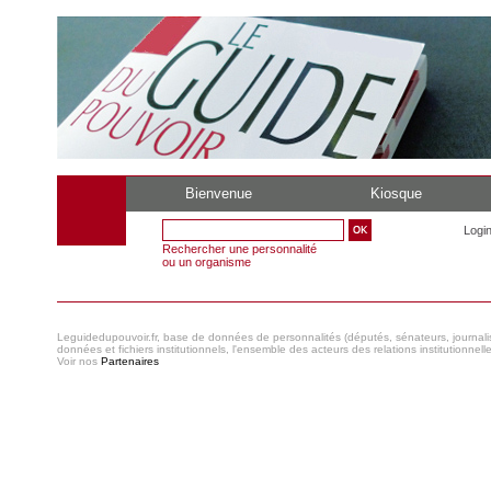
Bienvenue
Kiosque
Logi
Rechercher une personnalité
ou un organisme
Leguidedupouvoir.fr, base de données de personnalités (députés, sénateurs, journaliste
données et fichiers institutionnels, l'ensemble des acteurs des relations institutionnell
Voir nos
Partenaires