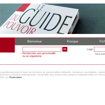
Bienvenue
Kiosque
Fich
Login
Rechercher une personnalité
Vous ave
ou un organisme
Leguidedupouvoir.fr, base de données de personnalités (députés, sénateurs, journalistes, maires et
données et fichiers institutionnels, l'ensemble des acteurs des relations institutionnelles en France
Voir nos
Partenaires