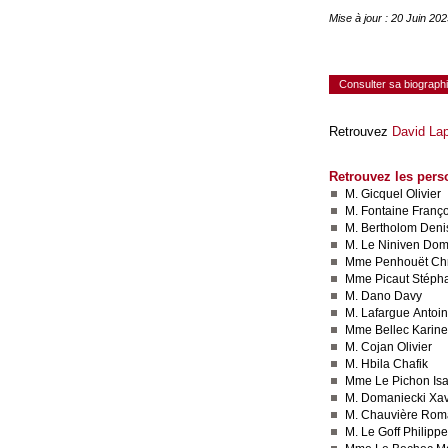
Mise à jour : 20 Juin 20
Consulter sa biograph
Retrouvez
David Lap
Retrouvez les pers
M. Gicquel Olivier
M. Fontaine Franço
M. Bertholom Deni
M. Le Niniven Dom
Mme Penhouët Chr
Mme Picaut Stéph
M. Dano Davy
M. Lafargue Antoi
Mme Bellec Karine
M. Cojan Olivier
M. Hbila Chafik
Mme Le Pichon Isa
M. Domaniecki Xav
M. Chauvière Rom
M. Le Goff Philippe