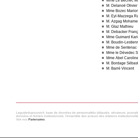
Mme Le Bechec M
M. Delanoë Olivier
Mme Bozec Mario
M. Eyl-Mazzega R
M. Azgag Mohame
M. Glaz Mathieu
M. Debacker Franç
Mme Guimard Kar
M. Boudin-Lestien
Mme de Sentenac 
Mme le Dévedec S
Mme Abel Carolin
M. Bordage Sébast
M. Barré Vincent
Consulter le réseau
Leguidedupouvoir.fr, base de données de personnalités (députés, sénateurs, journaliste
données et fichiers institutionnels, l'ensemble des acteurs des relations institutionnell
Voir nos
Partenaires