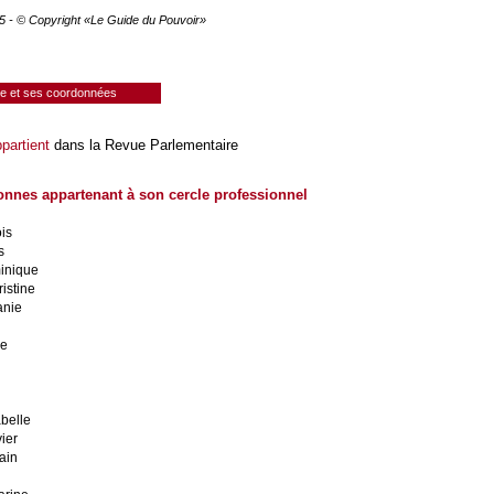
25 - © Copyright «Le Guide du Pouvoir»
ie et ses coordonnées
partient
dans la Revue Parlementaire
onnes appartenant à son cercle professionnel
is
s
inique
istine
anie
ne
belle
ier
ain