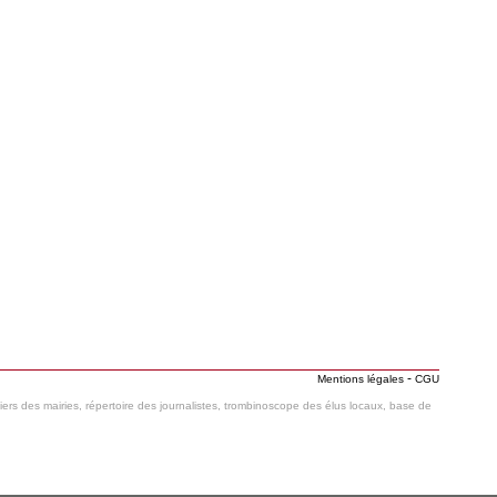
-
Mentions légales
CGU
hiers des mairies, répertoire des journalistes, trombinoscope des élus locaux, base de