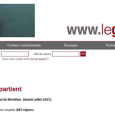
Fichiers institutionnels
Boutique
Portra
n
Mot de passe
Vous avez oublié votre
mot de passe ?
partient
l du Morbihan (depuis juillet 2021).
(
663 signes
)
hie complète