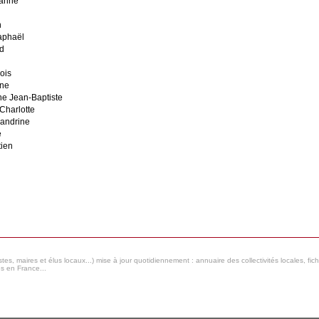
arine
n
aphaël
d
ois
ine
ne Jean-Baptiste
Charlotte
andrine
e
ien
s, maires et élus locaux...) mise à jour quotidiennement : annuaire des collectivités locales, fic
es en France...