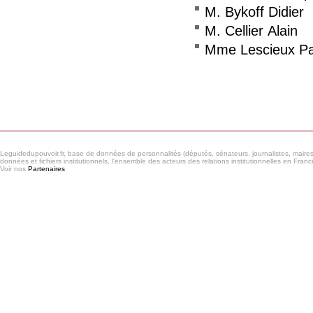
M. Bykoff Didier
M. Cellier Alain
Mme Lescieux Pat
Consulter le réseau
Leguidedupouvoir.fr, base de données de personnalités (députés, sénateurs, journalistes, maires et
données et fichiers institutionnels, l'ensemble des acteurs des relations institutionnelles en France
Voir nos
Partenaires