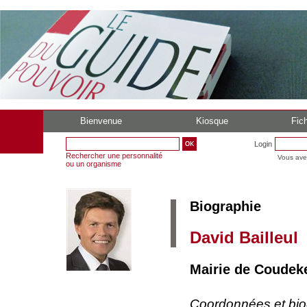
Bienvenue
Kiosque
Fich
Login
Rechercher une personnalité
Vous ave
ou un organisme
Biographie
David Bailleul
Mairie de Coudek
Coordonnées et bi