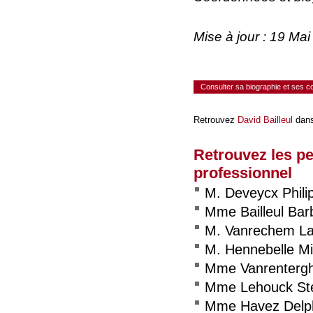
Mise à jour : 19 Ma
Consulter sa biographie et ses 
Retrouvez
David Bailleul
dans
Retrouvez les p
professionnel
M. Deveycx Phili
Mme Bailleul Bar
M. Vanrechem La
M. Hennebelle Mi
Mme Vanrentergh
Mme Lehouck St
Mme Havez Delp