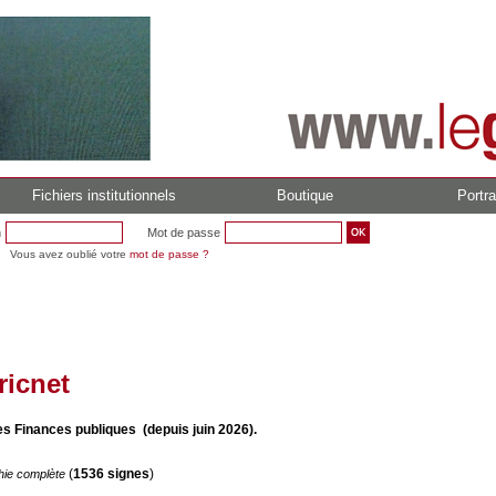
Fichiers institutionnels
Boutique
Portra
n
Mot de passe
Vous avez oublié votre
mot de passe ?
ricnet
es Finances publiques (depuis juin 2026).
(
1536 signes
)
hie complète