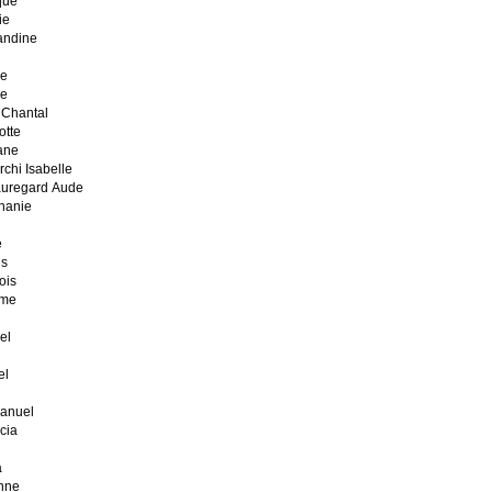
que
ie
andine
ne
ie
Chantal
otte
ane
hi Isabelle
uregard Aude
hanie
e
is
ois
ume
el
el
anuel
cia
a
nne