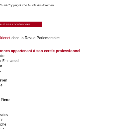
26 - © Copyright «Le Guide du Pouvoir»
ie et ses coordonnées
Bricnet
dans la Revue Parlementaire
onnes appartenant à son cercle professionnel
ndre
ppe-Emmanuel
ie
t
stien
me
 Pierre
r
erine
ry
ophe