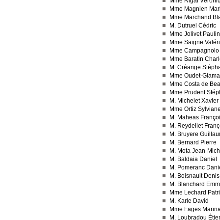
Mme Rigal Véroni
Mme Magnien Mar
Mme Marchand Bl
M. Dutruel Cédric
Mme Jolivet Pauli
Mme Saigne Valér
Mme Campagnolo 
Mme Baratin Charl
M. Créange Stéph
Mme Oudet-Giamarc
Mme Costa de Bea
Mme Prudent Stép
M. Michelet Xavier
Mme Ortiz Sylvian
M. Maheas Franço
M. Reydellet Franç
M. Bruyere Guilla
M. Bernard Pierre
M. Mota Jean-Mich
M. Baldaia Daniel
M. Pomeranc Dani
M. Boisnault Denis
M. Blanchard Emm
Mme Lechard Patri
M. Karle David
Mme Fages Marin
M. Loubradou Étie