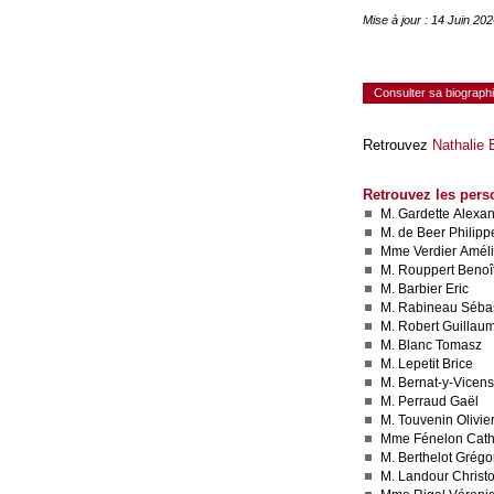
Mise à jour : 14 Juin 20
Consulter sa biograph
Retrouvez
Nathalie 
Retrouvez les pers
M. Gardette Alexa
M. de Beer Phili
Mme Verdier Amél
M. Rouppert Benoî
M. Barbier Eric
M. Rabineau Séba
M. Robert Guillau
M. Blanc Tomasz
M. Lepetit Brice
M. Bernat-y-Vicens
M. Perraud Gaël
M. Touvenin Olivie
Mme Fénelon Cath
M. Berthelot Grégo
M. Landour Christ