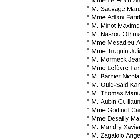
Mme Le Floch Am
M. Sauvage Mar
Mme Adlani Fari
M. Minot Maxime
M. Nasrou Othm
Mme Mesadieu A
Mme Truquin Jul
M. Mormeck Jea
Mme Lefèvre Fan
M. Barnier Nicola
M. Ould-Said Ka
M. Thomas Manu
M. Aubin Guillau
Mme Godinot Car
Mme Desailly Mar
M. Mandry Xavie
M. Zagalolo Ange