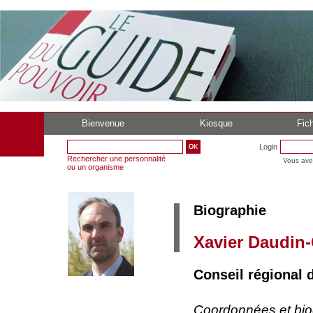
Bienvenue
Kiosque
Fich
Login
Rechercher une personnalité
Vous ave
ou un organisme
Biographie
Xavier Daudin
Conseil régional 
Coordonnées et bi