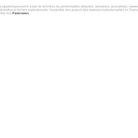
Leguidedupouvoir.fr, base de données de personnalités (députés, sénateurs, journalistes, maires et
données et fichiers institutionnels, l'ensemble des acteurs des relations institutionnelles en France
Voir nos
Partenaires