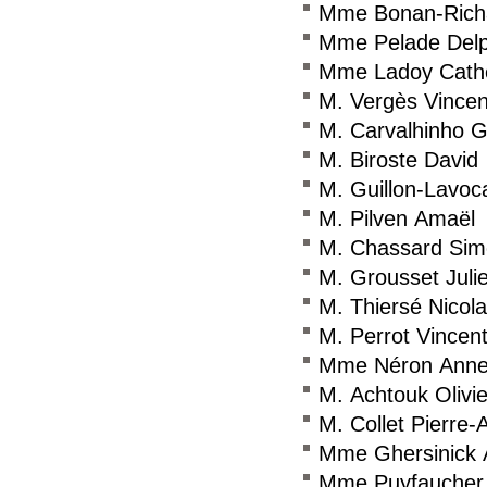
Mme Bonan-Richa
Mme Pelade Delp
Mme Ladoy Cath
M. Vergès Vincen
M. Carvalhinho G
M. Biroste David
M. Guillon-Lavoc
M. Pilven Amaël
M. Chassard Si
M. Grousset Juli
M. Thiersé Nicol
M. Perrot Vincen
Mme Néron Anne-
M. Achtouk Olivie
M. Collet Pierre-
Mme Ghersinick 
Mme Puyfaucher L