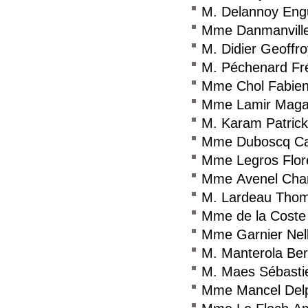
M. Delannoy Eng
Mme Danmanville
M. Didier Geoffro
M. Péchenard Fr
Mme Chol Fabie
Mme Lamir Magal
M. Karam Patrick
Mme Duboscq Ca
Mme Legros Flor
Mme Avenel Char
M. Lardeau Tho
Mme de la Coste 
Mme Garnier Nel
M. Manterola Ber
M. Maes Sébasti
Mme Mancel Del