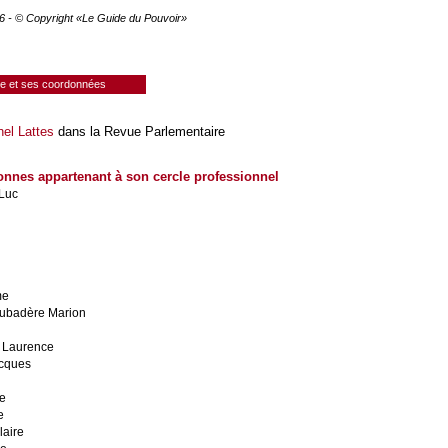
26 - © Copyright «Le Guide du Pouvoir»
ie et ses coordonnées
el Lattes
dans la Revue Parlementaire
onnes appartenant à son cercle professionnel
Luc
me
ubadère Marion
 Laurence
acques
he
e
aire