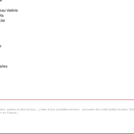
le
eau Valérie
la
ile
e
e
arles
s, maires et élus locaux...) mise à jour quotidiennement : annuaire des collectivités locales, fic
es en France...