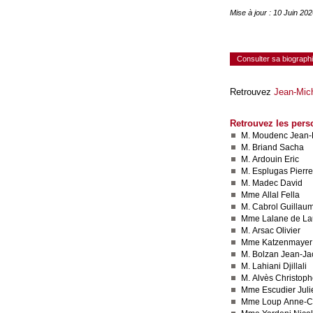
Mise à jour : 10 Juin 20
Consulter sa biograph
Retrouvez
Jean-Mich
Retrouvez les pers
M. Moudenc Jean-
M. Briand Sacha
M. Ardouin Eric
M. Esplugas Pierre
M. Madec David
Mme Allal Fella
M. Cabrol Guillau
Mme Lalane de La
M. Arsac Olivier
Mme Katzenmayer
M. Bolzan Jean-J
M. Lahiani Djillali
M. Alvès Christop
Mme Escudier Juli
Mme Loup Anne-Cl