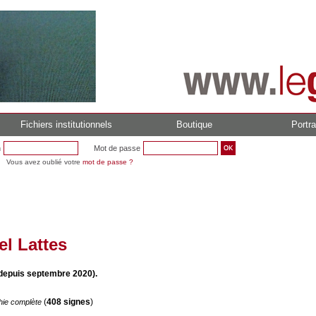
Fichiers institutionnels
Boutique
Portra
n
Mot de passe
Vous avez oublié votre
mot de passe ?
l Lattes
(depuis septembre 2020).
(
408 signes
)
hie complète