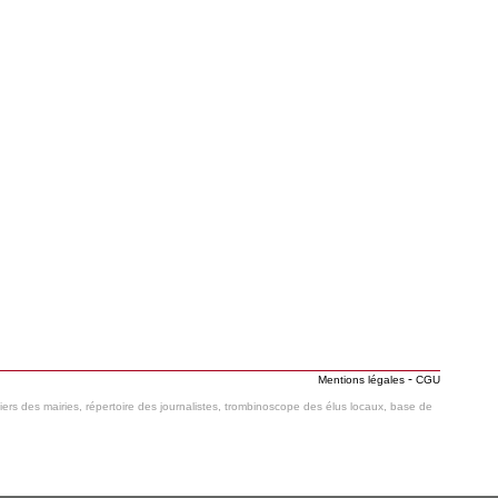
-
Mentions légales
CGU
hiers des mairies, répertoire des journalistes, trombinoscope des élus locaux, base de