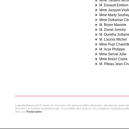
Mme Yardeni Nico
M. Esnault Emilion
Mme Jacquet-Violl
Mme Marty Souhay
Mme Dufraisse Céc
M. Boyer Maxime
M. Dunal Jonnhy
M. Oumiha Sofian
M. Lacroix Michel
Mme Pujo Charlott
M. Acar Philippe
Mme Servat Julie
Mme Nison Claire
M. Piteau Jean-Ch
Consulter le réseau
Leguidedupouvoir.fr, base de données de personnalités (députés, sénateurs, journaliste
données et fichiers institutionnels, l'ensemble des acteurs des relations institutionnell
Voir nos
Partenaires