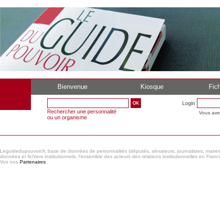
Bienvenue
Kiosque
Fich
Login
Rechercher une personnalité
Vous ave
ou un organisme
Leguidedupouvoir.fr, base de données de personnalités (députés, sénateurs, journalistes, maires et
données et fichiers institutionnels, l'ensemble des acteurs des relations institutionnelles en France
Voir nos
Partenaires