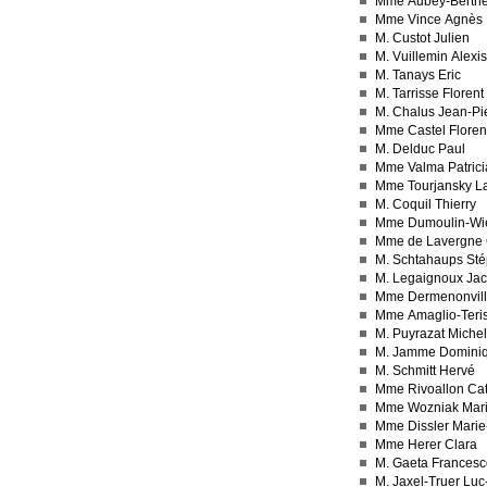
Mme Aubey-Berthel
Mme Vince Agnès
M. Custot Julien
M. Vuillemin Alexis
M. Tanays Eric
M. Tarrisse Florent
M. Chalus Jean-Pi
Mme Castel Flore
M. Delduc Paul
Mme Valma Patrici
Mme Tourjansky L
M. Coquil Thierry
Mme Dumoulin-Wiec
Mme de Lavergne 
M. Schtahaups St
M. Legaignoux Ja
Mme Dermenonvill
Mme Amaglio-Teris
M. Puyrazat Michel
M. Jamme Domini
M. Schmitt Hervé
Mme Rivoallon Cat
Mme Wozniak Mar
Mme Dissler Marie
Mme Herer Clara
M. Gaeta Francesc
M. Jaxel-Truer Lu