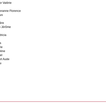
r Valérie
n
eranne Florence
us
e
ère
u Jérôme
ricia
s
le
line
el
et Aude
u