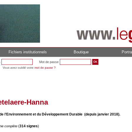
Fichiers institutionnels
Boutique
Portra
n
Mot de passe
Vous avez oublié votre
mot de passe ?
etelaere-Hanna
de l'Environnement et du Développement Durable (depuis janvier 2018).
(
314 signes
)
hie complète