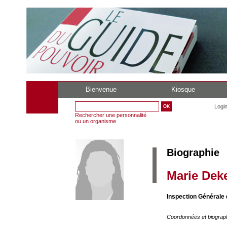
Bienvenue
Kiosque
Logi
Rechercher une personnalité
ou un organisme
Biographie
Marie Dek
Inspection Générale 
Coordonnées et biograp