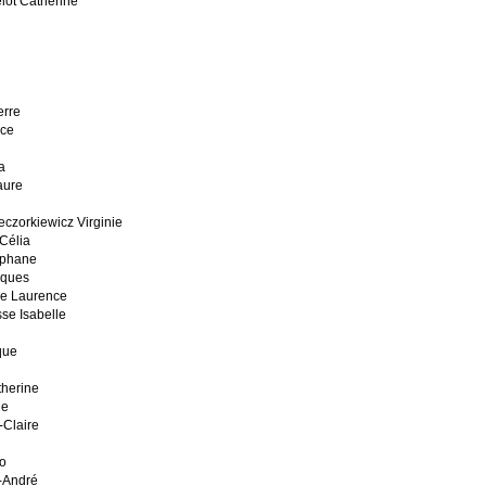
ot Catherine
erre
nce
a
aure
zorkiewicz Virginie
Célia
éphane
cques
e Laurence
se Isabelle
que
herine
ie
-Claire
o
c-André