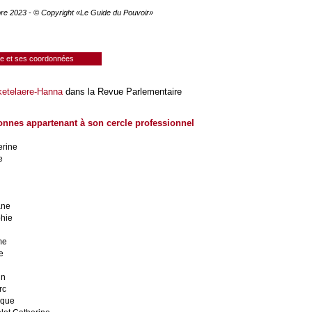
bre 2023 - © Copyright «Le Guide du Pouvoir»
ie et ses coordonnées
ketelaere-Hanna
dans la Revue Parlementaire
onnes appartenant à son cercle professionnel
erine
e
ane
hie
me
e
in
rc
ique