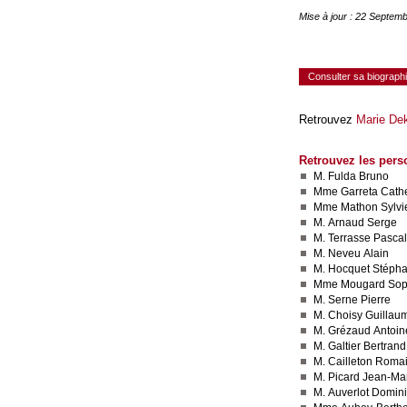
Mise à jour : 22 Septem
Consulter sa biograph
Retrouvez
Marie De
Retrouvez les pers
M. Fulda Bruno
Mme Garreta Cath
Mme Mathon Sylvi
M. Arnaud Serge
M. Terrasse Pascal
M. Neveu Alain
M. Hocquet Stéph
Mme Mougard Sop
M. Serne Pierre
M. Choisy Guillau
M. Grézaud Antoin
M. Galtier Bertrand
M. Cailleton Roma
M. Picard Jean-Ma
M. Auverlot Domin