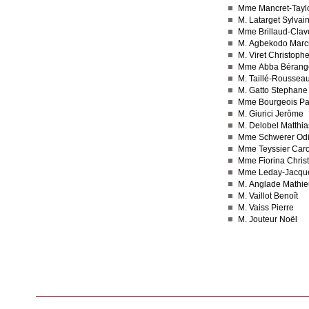
Mme Mancret-Taylo
M. Latarget Sylvai
Mme Brillaud-Clav
M. Agbekodo Marc
M. Viret Christoph
Mme Abba Bérang
M. Taillé-Roussea
M. Gatto Stephane
Mme Bourgeois Pat
M. Giurici Jerôme
M. Delobel Matthia
Mme Schwerer Odi
Mme Teyssier Caro
Mme Fiorina Christ
Mme Leday-Jacqu
M. Anglade Mathie
M. Vaillot Benoît
M. Vaiss Pierre
M. Jouteur Noël
Consulter le réseau