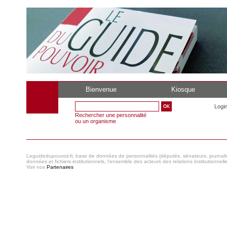
Bienvenue
Kiosque
Logi
Rechercher une personnalité
ou un organisme
Leguidedupouvoir.fr, base de données de personnalités (députés, sénateurs, journaliste
données et fichiers institutionnels, l'ensemble des acteurs des relations institutionnell
Voir nos
Partenaires