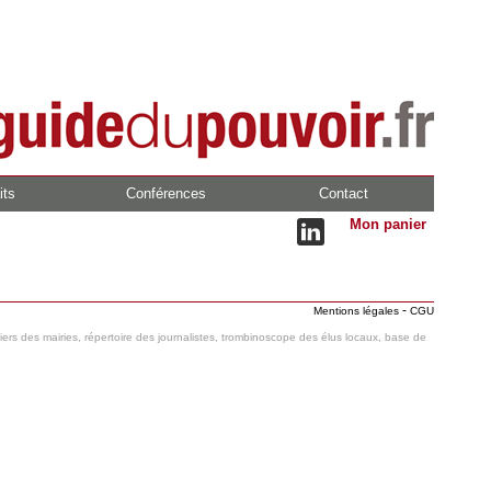
its
Conférences
Contact
Mon panier
-
Mentions légales
CGU
hiers des mairies, répertoire des journalistes, trombinoscope des élus locaux, base de