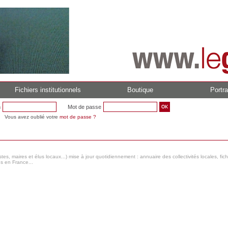
Fichiers institutionnels
Boutique
Portra
n
Mot de passe
Vous avez oublié votre
mot de passe ?
s, maires et élus locaux...) mise à jour quotidiennement : annuaire des collectivités locales, fic
es en France...