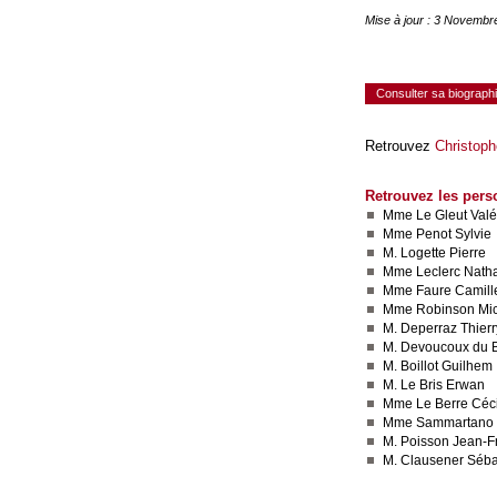
Mise à jour : 3 Novembr
Consulter sa biograph
Retrouvez
Christoph
Retrouvez les pers
Mme Le Gleut Valé
Mme Penot Sylvie
M. Logette Pierre
Mme Leclerc Natha
Mme Faure Camill
Mme Robinson Mi
M. Deperraz Thierr
M. Devoucoux du 
M. Boillot Guilhem
M. Le Bris Erwan
Mme Le Berre Céci
Mme Sammartano B
M. Poisson Jean-F
M. Clausener Séba