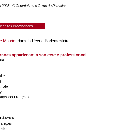
e 2025 - © Copyright «Le Guide du Pouvoir»
ie et ses coordonnées
e Mauriet
dans la Revue Parlementaire
onnes appartenant à son cercle professionnel
rie
lie
e
chèle
y
Buysson François
le
éatrice
rançois
stien