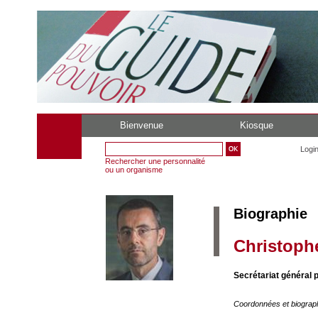
Bienvenue
Kiosque
Logi
Rechercher une personnalité
ou un organisme
Biographie
Christoph
Secrétariat général 
Coordonnées et biograp