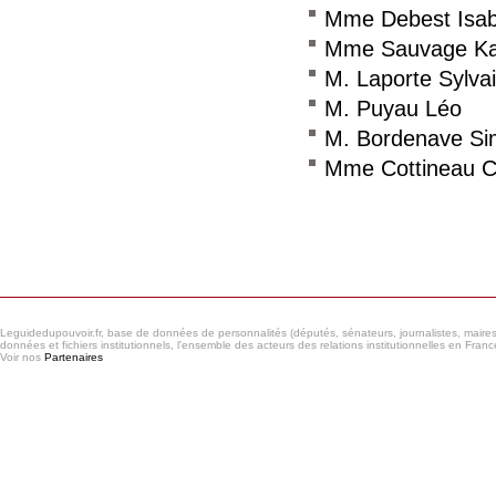
Mme Debest Isab
Mme Sauvage Ka
M. Laporte Sylva
M. Puyau Léo
M. Bordenave S
Mme Cottineau Cl
Consulter le réseau
Leguidedupouvoir.fr, base de données de personnalités (députés, sénateurs, journalistes, maires et
données et fichiers institutionnels, l'ensemble des acteurs des relations institutionnelles en France
Voir nos
Partenaires