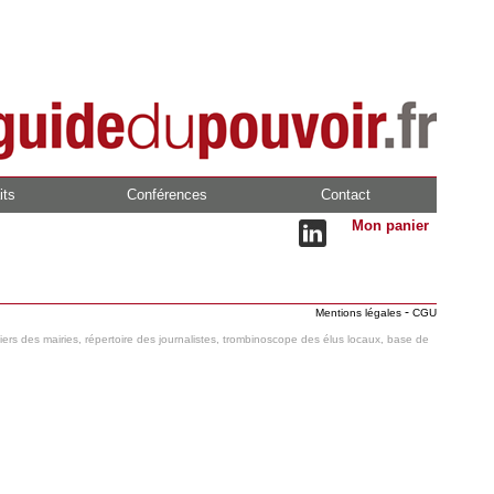
its
Conférences
Contact
Mon panier
-
Mentions légales
CGU
hiers des mairies, répertoire des journalistes, trombinoscope des élus locaux, base de