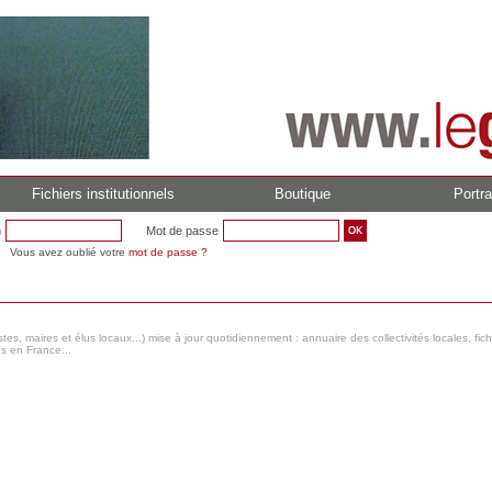
Fichiers institutionnels
Boutique
Portra
n
Mot de passe
Vous avez oublié votre
mot de passe ?
s, maires et élus locaux...) mise à jour quotidiennement : annuaire des collectivités locales, fic
es en France...