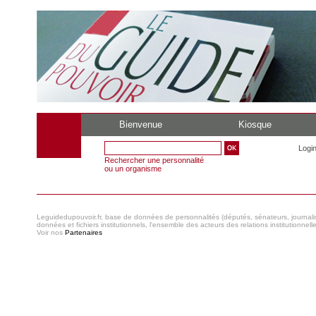
Bienvenue
Kiosque
Logi
Rechercher une personnalité
ou un organisme
Leguidedupouvoir.fr, base de données de personnalités (députés, sénateurs, journaliste
données et fichiers institutionnels, l'ensemble des acteurs des relations institutionnell
Voir nos
Partenaires