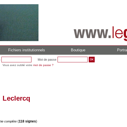
Fichiers institutionnels
Boutique
Portra
n
Mot de passe
Vous avez oublié votre
mot de passe ?
 Leclercq
(
118 signes
)
hie complète