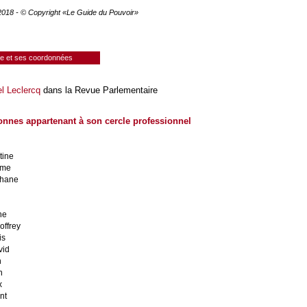
 2018 - © Copyright «Le Guide du Pouvoir»
ie et ses coordonnées
 Leclercq
dans la Revue Parlementaire
onnes appartenant à son cercle professionnel
tine
ôme
phane
he
offrey
is
vid
n
n
x
nt