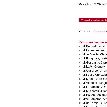
Mise à jour : 16 Février
Consulter sa biograph
Retrouvez
Emmanuel
Retrouvez les pers
M. Béroud Hervé
M. Faure Frédéric
Mme Bouillet Chris
M. Fouqueray Jér
M. Gendarme Sté
M. Lafon Grégory
M. Curiel Jonathan
M. Foglio Christop
M. Marain-Joris Ge
M. Vignolle Franço
M. Larramendy Da
M. Mielcarek Julie
M. Boiron Benjami
Mme Sambroni Ali
M. de Lorme Laure