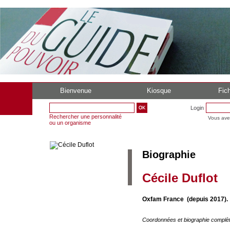
Bienvenue
Kiosque
Fich
Login
Rechercher une personnalité
Vous ave
ou un organisme
Biographie
Cécile Duflot
Oxfam France (depuis 2017).
Coordonnées et biographie complè