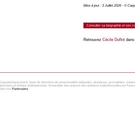
Mise à jour : 3 Juillet 2026 - © Co
Consulter sa biographie et ses 
Retrouvez
Cécile Duflot
dans 
Consulter le réseau
Leguidedupouvoir.fr, base de données de personnalités (députés, sénateurs, journalistes, maires et
données et fichiers institutionnels, l'ensemble des acteurs des relations institutionnelles en France
Voir nos
Partenaires