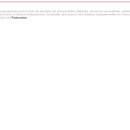
Leguidedupouvoir.fr, base de données de personnalités (députés, sénateurs, journalistes, maires et
données et fichiers institutionnels, l'ensemble des acteurs des relations institutionnelles en France
Voir nos
Partenaires