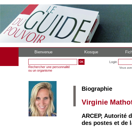
Bienvenue
Kiosque
Fich
Login
Rechercher une personnalité
Vous ave
ou un organisme
Biographie
Virginie Matho
ARCEP, Autorité d
des postes et de l