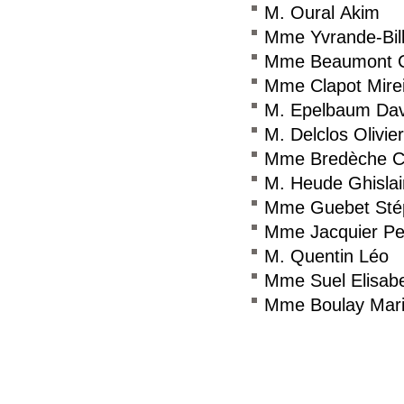
M. Oural Akim
Mme Yvrande-Bil
Mme Beaumont C
Mme Clapot Mirei
M. Epelbaum Dav
M. Delclos Olivier
Mme Bredèche C
M. Heude Ghislai
Mme Guebet Sté
Mme Jacquier Pel
M. Quentin Léo
Mme Suel Elisab
Mme Boulay Mar
Consulter le réseau