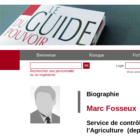
Bienvenue
Kiosque
Fich
Login
Rechercher une personnalité
Vous ave
ou un organisme
Biographie
Marc Fosseux
Service de contrô
l'Agriculture (dep