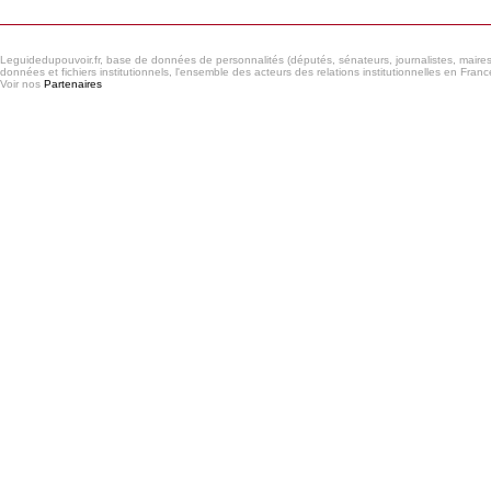
Leguidedupouvoir.fr, base de données de personnalités (députés, sénateurs, journalistes, maires et
données et fichiers institutionnels, l'ensemble des acteurs des relations institutionnelles en France
Voir nos
Partenaires