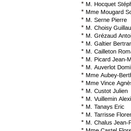
M. Hocquet Stép
Mme Mougard So
M. Serne Pierre
M. Choisy Guilla
M. Grézaud Anto
M. Galtier Bertra
M. Cailleton Rom
M. Picard Jean-
M. Auverlot Domi
Mme Aubey-Berth
Mme Vince Agnè
M. Custot Julien
M. Vuillemin Alex
M. Tanays Eric
M. Tarrisse Flore
M. Chalus Jean-P
Mme Castel Flor