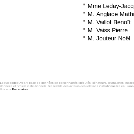
Mme Leday-Jacq
M. Anglade Math
M. Vaillot Benoît
M. Vaiss Pierre
M. Jouteur Noël
Consulter le réseau
Leguidedupouvoir.fr, base de données de personnalités (députés, sénateurs, journalistes, maires et
données et fichiers institutionnels, l'ensemble des acteurs des relations institutionnelles en France
Voir nos
Partenaires