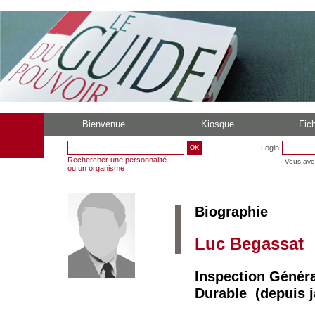
Bienvenue
Kiosque
Fich
Login
Rechercher une personnalité
Vous ave
ou un organisme
Biographie
Luc Begassat
Inspection Génér
Durable (depuis j