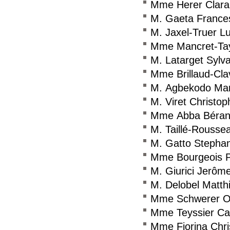
Mme Herer Clara
M. Gaeta France
M. Jaxel-Truer L
Mme Mancret-Tayl
M. Latarget Sylva
Mme Brillaud-Cla
M. Agbekodo Ma
M. Viret Christop
Mme Abba Béran
M. Taillé-Rousse
M. Gatto Stepha
Mme Bourgeois Pa
M. Giurici Jerôm
M. Delobel Matth
Mme Schwerer O
Mme Teyssier Car
Mme Fiorina Chri