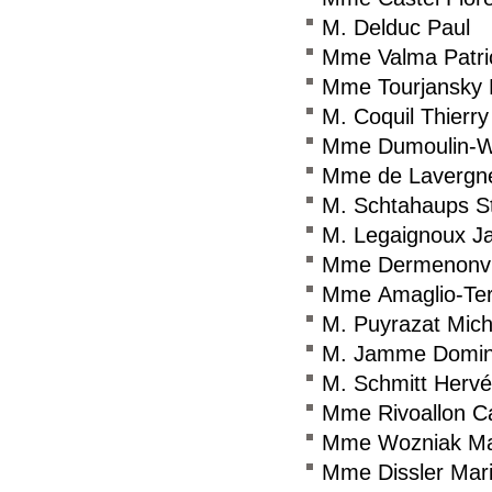
M. Delduc Paul
Mme Valma Patri
Mme Tourjansky 
M. Coquil Thierry
Mme Dumoulin-Wie
Mme de Lavergne
M. Schtahaups S
M. Legaignoux J
Mme Dermenonvil
Mme Amaglio-Teri
M. Puyrazat Mich
M. Jamme Domin
M. Schmitt Hervé
Mme Rivoallon C
Mme Wozniak Ma
Mme Dissler Mari