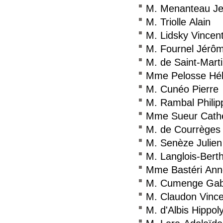
M. Menanteau Je
M. Triolle Alain
M. Lidsky Vincen
M. Fournel Jérô
M. de Saint-Marti
Mme Pelosse Hé
M. Cunéo Pierre
M. Rambal Philip
Mme Sueur Cathe
M. de Courrèges 
M. Senèze Julien
M. Langlois-Bert
Mme Bastéri Ann
M. Cumenge Gabr
M. Claudon Vince
M. d'Albis Hippol