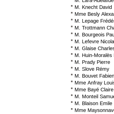
M. Lara-Adelaïde 
M. Knecht David
Mme Besly Alexa
M. Lepage Frédér
M. Trottmann Ch
M. Bourgeois Pau
M. Lefevre Nicol
M. Glaise Charle
M. Huin-Moralès
M. Prady Pierre
M. Slove Rémy
M. Bouvet Fabie
Mme Anfray Loui
Mme Bayé Claire
M. Monteil Samu
M. Blaison Emile
Mme Maysonnave