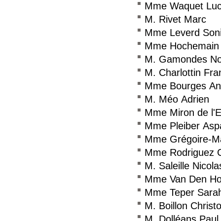
Mme Waquet Luc
M. Rivet Marc
Mme Leverd Son
Mme Hochemain 
M. Gamondes N
M. Charlottin Fra
Mme Bourges An
M. Méo Adrien
Mme Miron de l'
Mme Pleiber Asp
Mme Grégoire-Ma
Mme Rodriguez C
M. Saleille Nicola
Mme Van Den Hov
Mme Teper Sara
M. Boillon Christ
M. Dolléans Paul