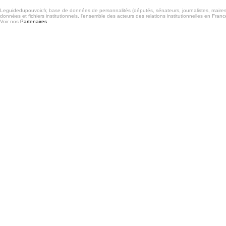
Leguidedupouvoir.fr, base de données de personnalités (députés, sénateurs, journalistes, maires et
données et fichiers institutionnels, l'ensemble des acteurs des relations institutionnelles en France
Voir nos
Partenaires