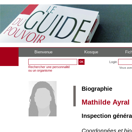
Bienvenue
Kiosque
Fich
Login
Rechercher une personnalité
Vous ave
ou un organisme
Biographie
Mathilde Ayral
Inspection généra
Coordonnées et bi