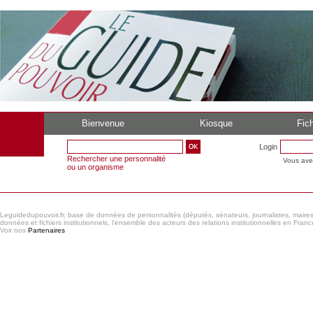
Bienvenue
Kiosque
Fich
Login
Rechercher une personnalité
Vous ave
ou un organisme
Leguidedupouvoir.fr, base de données de personnalités (députés, sénateurs, journalistes, maires et
données et fichiers institutionnels, l'ensemble des acteurs des relations institutionnelles en France
Voir nos
Partenaires