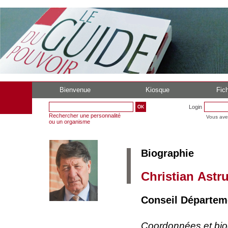
Bienvenue
Kiosque
Fich
Login
Rechercher une personnalité
Vous ave
ou un organisme
Biographie
Christian Astr
Conseil Départem
Coordonnées et bi