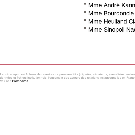
Mme André Kari
Mme Bourdoncle 
Mme Heulland Cl
Mme Sinopoli Na
Consulter le réseau
Leguidedupouvoir.fr, base de données de personnalités (députés, sénateurs, journalistes, maires et
données et fichiers institutionnels, l'ensemble des acteurs des relations institutionnelles en France
Voir nos
Partenaires