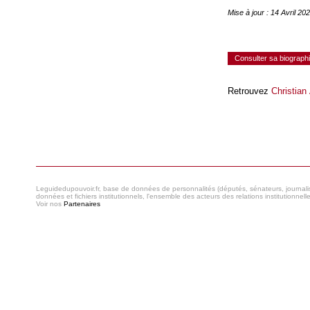
Mise à jour : 14 Avril 2
Consulter sa biograph
Retrouvez
Christian
Consulter le réseau
Leguidedupouvoir.fr, base de données de personnalités (députés, sénateurs, journaliste
données et fichiers institutionnels, l'ensemble des acteurs des relations institutionnell
Voir nos
Partenaires