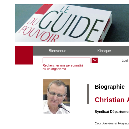
Bienvenue
Kiosque
Logi
Rechercher une personnalité
ou un organisme
Biographie
Christian 
Syndicat Département
Coordonnées et biograp