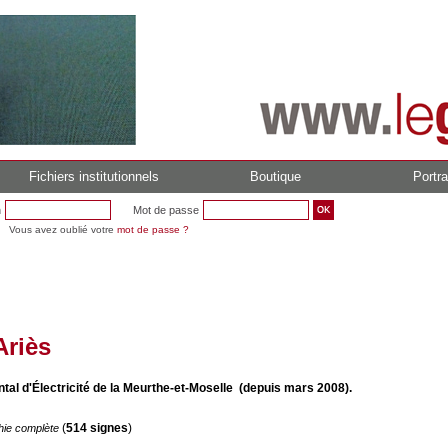
Fichiers institutionnels
Boutique
Portra
n
Mot de passe
Vous avez oublié votre
mot de passe ?
Ariès
al d'Électricité de la Meurthe-et-Moselle (depuis mars 2008).
(
514 signes
)
hie complète