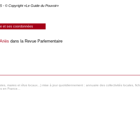
025 - © Copyright «Le Guide du Pouvoir»
ie et ses coordonnées
 Ariès
dans la Revue Parlementaire
s, maires et élus locaux...) mise à jour quotidiennement : annuaire des collectivités locales, fic
es en France...