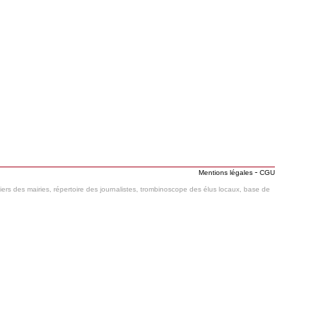
-
Mentions légales
CGU
hiers des mairies, répertoire des journalistes, trombinoscope des élus locaux, base de