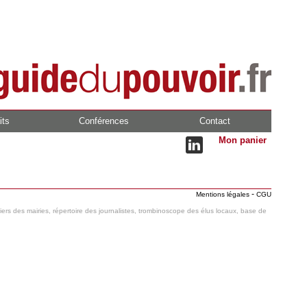
its
Conférences
Contact
Mon panier
-
Mentions légales
CGU
hiers des mairies, répertoire des journalistes, trombinoscope des élus locaux, base de