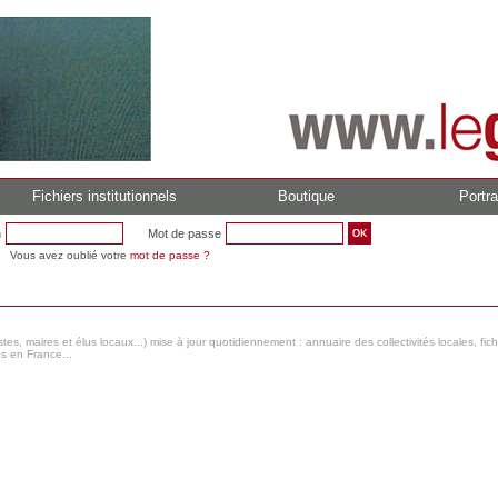
Fichiers institutionnels
Boutique
Portra
n
Mot de passe
Vous avez oublié votre
mot de passe ?
s, maires et élus locaux...) mise à jour quotidiennement : annuaire des collectivités locales, fic
es en France...