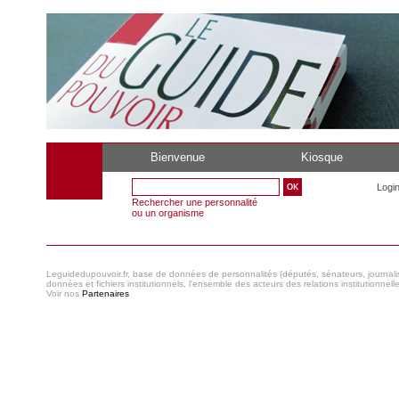
Bienvenue
Kiosque
Logi
Rechercher une personnalité
ou un organisme
Leguidedupouvoir.fr, base de données de personnalités (députés, sénateurs, journaliste
données et fichiers institutionnels, l'ensemble des acteurs des relations institutionnell
Voir nos
Partenaires