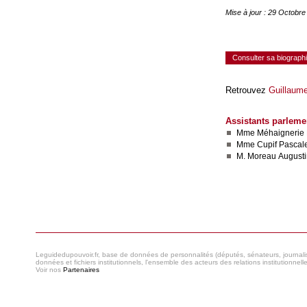
Mise à jour : 29 Octobr
Consulter sa biograph
Retrouvez
Guillaum
Assistants parlemen
Mme Méhaignerie 
Mme Cupif Pascal
M. Moreau Augusti
Consulter le réseau
Leguidedupouvoir.fr, base de données de personnalités (députés, sénateurs, journaliste
données et fichiers institutionnels, l'ensemble des acteurs des relations institutionnell
Voir nos
Partenaires