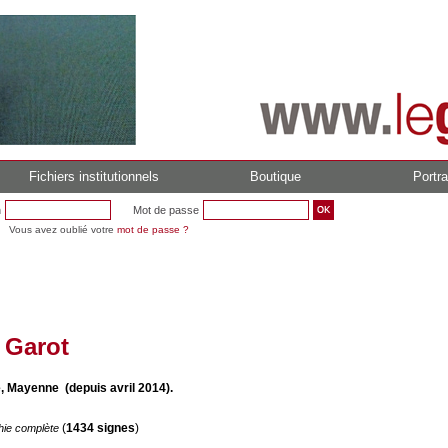
Fichiers institutionnels
Boutique
Portra
n
Mot de passe
Vous avez oublié votre
mot de passe ?
 Garot
, Mayenne (depuis avril 2014).
(
1434 signes
)
hie complète