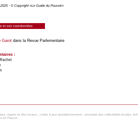
e 2025 - © Copyright «Le Guide du Pouvoir»
ie et ses coordonnées
e Garot
dans la Revue Parlementaire
taires :
Rachel
e
n
s, maires et élus locaux...) mise à jour quotidiennement : annuaire des collectivités locales, fic
es en France...