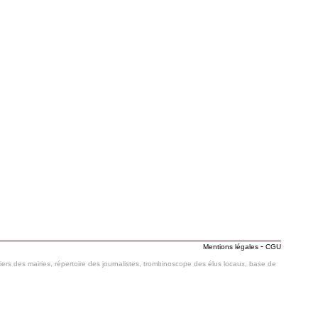
-
Mentions légales
CGU
hiers des mairies, répertoire des journalistes, trombinoscope des élus locaux, base de