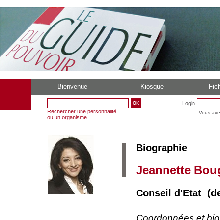
Bienvenue
Kiosque
Fich
Login
Rechercher une personnalité
Vous ave
ou un organisme
Biographie
Jeannette Bou
Conseil d'Etat (de
Coordonnées et bi