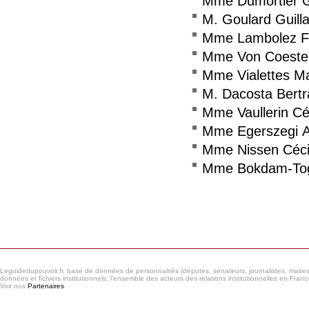
Mme Dumortier G
M. Goulard Guil
Mme Lambolez F
Mme Von Coeste
Mme Vialettes M
M. Dacosta Bert
Mme Vaullerin Cé
Mme Egerszegi 
Mme Nissen Céci
Mme Bokdam-Togn
Consulter le réseau
Leguidedupouvoir.fr, base de données de personnalités (députés, sénateurs, journalistes, maires et
données et fichiers institutionnels, l'ensemble des acteurs des relations institutionnelles en France
Voir nos
Partenaires