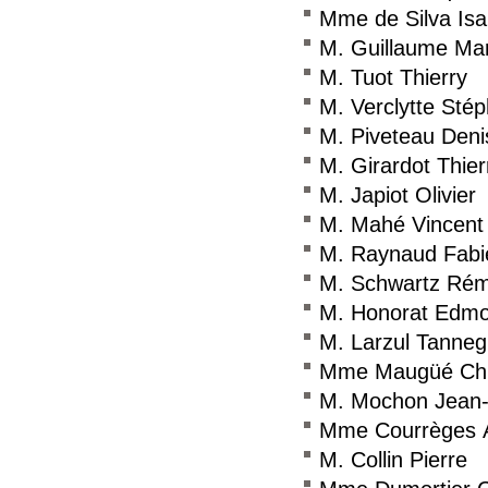
Mme de Silva Isa
M. Guillaume Ma
M. Tuot Thierry
M. Verclytte Sté
M. Piveteau Deni
M. Girardot Thier
M. Japiot Olivier
M. Mahé Vincent
M. Raynaud Fabi
M. Schwartz Ré
M. Honorat Edm
M. Larzul Tanne
Mme Maugüé Chr
M. Mochon Jean-
Mme Courrèges 
M. Collin Pierre