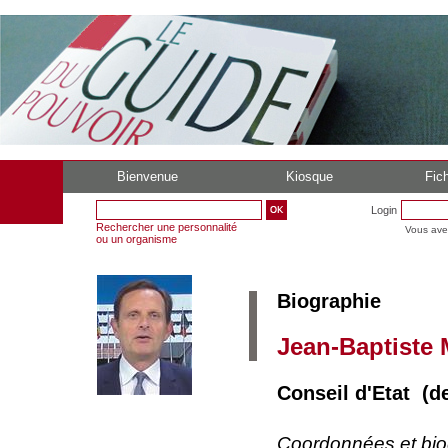
Bienvenue
Kiosque
Fich
Login
Rechercher une personnalité
Vous ave
ou un organisme
Biographie
Jean-Baptiste 
Conseil d'Etat (d
Coordonnées et bi