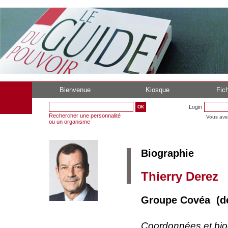
Bienvenue
Kiosque
Fich
Login
Rechercher une personnalité
Vous ave
ou un organisme
Biographie
Thierry Derez
Groupe Covéa (dep
Coordonnées et bi