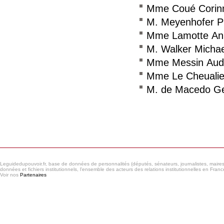
Mme Coué Corin
M. Meyenhofer Ph
Mme Lamotte An
M. Walker Michae
Mme Messin Aud
Mme Le Cheualier
M. de Macedo G
Consulter le réseau
Leguidedupouvoir.fr, base de données de personnalités (députés, sénateurs, journalistes, maires et
données et fichiers institutionnels, l'ensemble des acteurs des relations institutionnelles en France
Voir nos
Partenaires