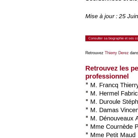
Mise à jour : 25 Ju
Consulter sa biographie et ses 
Retrouvez
Thierry Derez
dans
Retrouvez les p
professionnel
M. Francq Thierr
M. Hermel Fabri
M. Duroule Stép
M. Damas Vincen
M. Dénouveaux A
Mme Cournède Pri
Mme Petit Maud