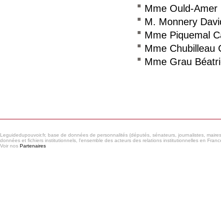
Mme Ould-Amer 
M. Monnery Davi
Mme Piquemal Ca
Mme Chubilleau C
Mme Grau Béatri
Consulter le réseau
Leguidedupouvoir.fr, base de données de personnalités (députés, sénateurs, journalistes, maires et
données et fichiers institutionnels, l'ensemble des acteurs des relations institutionnelles en France
Voir nos
Partenaires