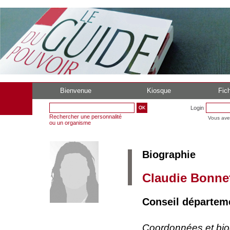
Bienvenue
Kiosque
Fich
Login
Rechercher une personnalité
Vous ave
ou un organisme
Biographie
Claudie Bonne
Conseil départeme
Coordonnées et bi