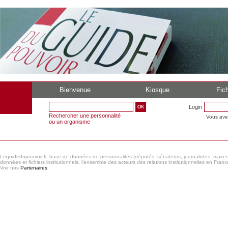
Bienvenue
Kiosque
Fich
Login
Rechercher une personnalité
Vous ave
ou un organisme
Leguidedupouvoir.fr, base de données de personnalités (députés, sénateurs, journalistes, maires et
données et fichiers institutionnels, l'ensemble des acteurs des relations institutionnelles en France
Voir nos
Partenaires