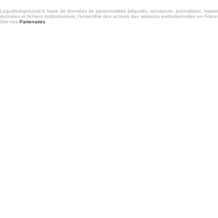
Leguidedupouvoir.fr, base de données de personnalités (députés, sénateurs, journalistes, maires et
données et fichiers institutionnels, l'ensemble des acteurs des relations institutionnelles en France
Voir nos
Partenaires