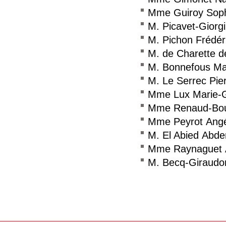
Mme Guiroy Sop
M. Picavet-Giorg
M. Pichon Frédér
M. de Charette de
M. Bonnefous M
M. Le Serrec Pie
Mme Lux Marie-
Mme Renaud-Boul
Mme Peyrot Angé
M. El Abied Abd
Mme Raynaguet 
M. Becq-Giraudo
Consulter le réseau