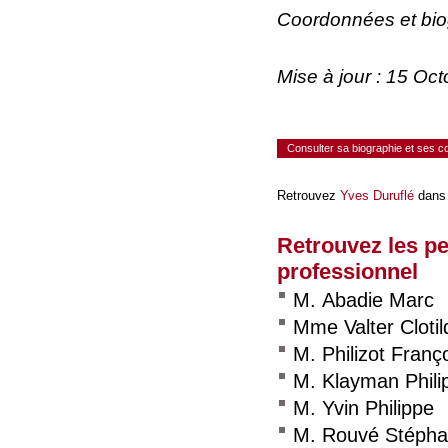
Coordonnées et bi
Mise à jour : 15 Oc
Consulter sa biographie et ses 
Retrouvez
Yves Duruflé
dans 
Retrouvez les p
professionnel
M. Abadie Marc
Mme Valter Clotil
M. Philizot Franç
M. Klayman Phili
M. Yvin Philippe
M. Rouvé Stéph