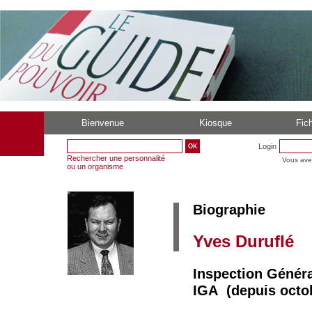
Bienvenue
Kiosque
Fich
Login
Rechercher une personnalité
Vous ave
ou un organisme
Biographie
Yves Duruflé
Inspection Général
IGA (depuis octob