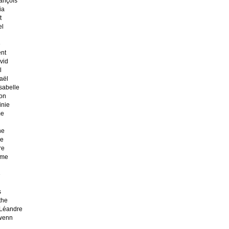
ançois
ia
t
el
e
nt
vid
l
aël
sabelle
on
inie
me
ne
ie
re
ume
e
s
the
Léandre
wenn
d