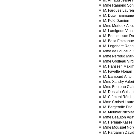
M. Arnaud Jean-Fr
Mme Ramond Son
M. Fargues Lauren
M. Duteil Emmanu
M. Pelé Damien
Mme Mérieux Alic
M. Lamigeon Vince
M. Bensoussan Da
M. Botta Emmanue
M. Legendre Raph
Mme de Foucaud I
Mme Perroud Mari
Mme Grolleau Virg
M. Hanssen Maxi
M. Fayolle Florian
M. Izambard Antoi
Mme Xandry Valér
Mme Bouleau Clai
M. Dessaix Guilla
M. Clément Rémi
Mme Croiset Laur
M. Bergerolle Éric
M. Meunier Nicola
Mme Beaujon Aga
M. Herman-Kasse 
Mme Mousset Nol
M. Pargamin Davi