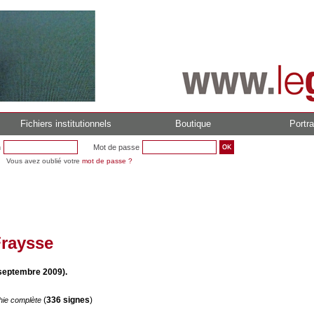
Fichiers institutionnels
Boutique
Portra
n
Mot de passe
Vous avez oublié votre
mot de passe ?
Fraysse
septembre 2009).
(
336 signes
)
hie complète