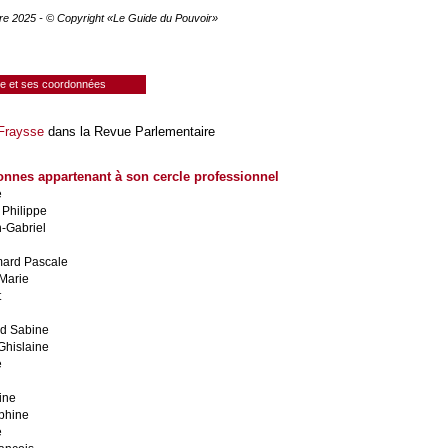
re 2025 - © Copyright «Le Guide du Pouvoir»
ie et ses coordonnées
 Fraysse
dans la Revue Parlementaire
onnes appartenant à son cercle professionnel
e
 Philippe
n-Gabriel
ard Pascale
Marie
t
d Sabine
Ghislaine
e
ine
phine
e