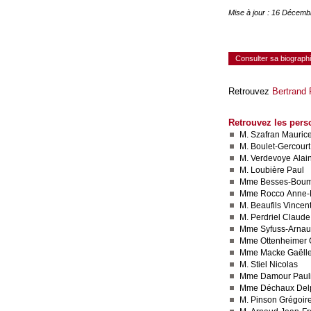
Mise à jour : 16 Décemb
Consulter sa biograph
Retrouvez
Bertrand
Retrouvez les pers
M. Szafran Mauric
M. Boulet-Gercourt
M. Verdevoye Alai
M. Loubière Paul
Mme Besses-Boum
Mme Rocco Anne-
M. Beaufils Vincen
M. Perdriel Claude
Mme Syfuss-Arnau
Mme Ottenheimer 
Mme Macke Gaëll
M. Stiel Nicolas
Mme Damour Paul
Mme Déchaux Del
M. Pinson Grégoir