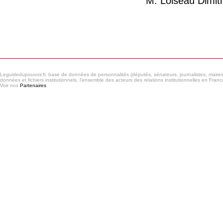
M. Loiseau Dimitr
Consulter le réseau
Leguidedupouvoir.fr, base de données de personnalités (députés, sénateurs, journalistes, maires et
données et fichiers institutionnels, l'ensemble des acteurs des relations institutionnelles en France
Voir nos
Partenaires