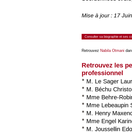
Mise à jour : 17 Ju
Consulter sa biographie et ses 
Retrouvez
Nabila Otmani
dans
Retrouvez les p
professionnel
M. Le Sager Laur
M. Béchu Christ
Mme Behre-Robi
Mme Lebeaupin 
M. Henry Maxen
Mme Engel Karin
M. Joussellin Ed