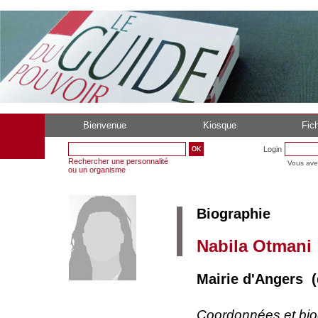
Bienvenue
Kiosque
Fich
Login
Rechercher une personnalité
Vous ave
ou un organisme
Biographie
Nabila Otmani
Mairie d'Angers (
Coordonnées et bi