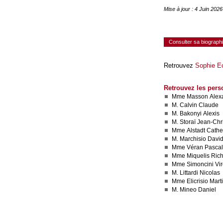
Mise à jour : 4 Juin 202
Consulter sa biograph
Retrouvez
Sophie E
Retrouvez les pers
Mme Masson Alex
M. Calvin Claude
M. Bakonyi Alexis
M. Storaï Jean-Chr
Mme Alstadt Cathe
M. Marchisio Davi
Mme Véran Pasca
Mme Miquelis Ric
Mme Simoncini Vir
M. Littardi Nicolas
Mme Elicrisio Mart
M. Mineo Daniel
Consulter le réseau