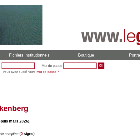
Fichiers institutionnels
Boutique
Portra
n
Mot de passe
Vous avez oublié votre
mot de passe ?
kenberg
epuis mars 2026).
(
0
signe
)
hie complète