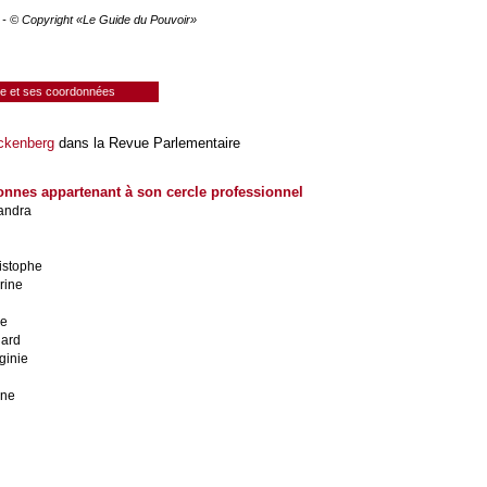
6 - © Copyright «Le Guide du Pouvoir»
ie et ses coordonnées
ckenberg
dans la Revue Parlementaire
onnes appartenant à son cercle professionnel
andra
istophe
rine
d
le
hard
ginie
ine