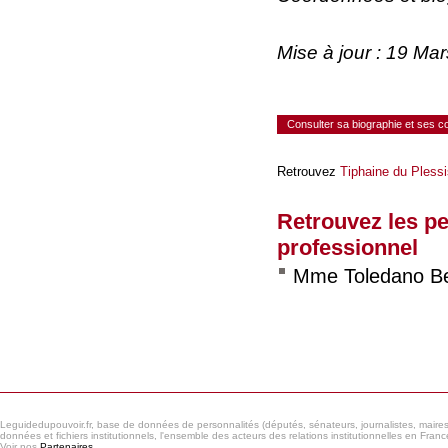
Mise à jour : 19 Ma
Consulter sa biographie et ses 
Retrouvez
Tiphaine du Plessi
Retrouvez les p
professionnel
Mme Toledano Ber
Consulter le réseau
Leguidedupouvoir.fr, base de données de personnalités (députés, sénateurs, journalistes, maires et
données et fichiers institutionnels, l'ensemble des acteurs des relations institutionnelles en France
Voir nos
Partenaires