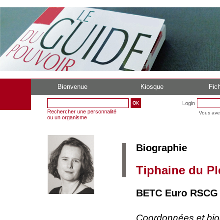
Bienvenue
Kiosque
Fich
Login
Rechercher une personnalité
Vous ave
ou un organisme
Biographie
Tiphaine du Pl
BETC Euro RSCG 
Coordonnées et bi